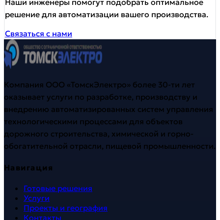
Наши инженеры помогут подобрать оптимальное
решение для автоматизации вашего производства.
Связаться с нами
Компания ООО «ТомскЭлектро» более 30-ти лет
оказывает услуги по разработке, производству и
внедрению автоматизированных систем управления
технологическими процессами для объектов
дорожного строительства, химической и горно-
обогатительной отрасли, пищевой промышленности.
Навигация
Готовые решения
Услуги
Проекты и география
Контакты