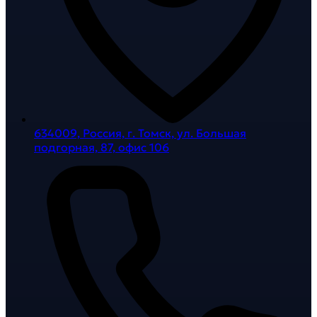
634009, Россия, г. Томск, ул. Большая
подгорная, 87, офис 106