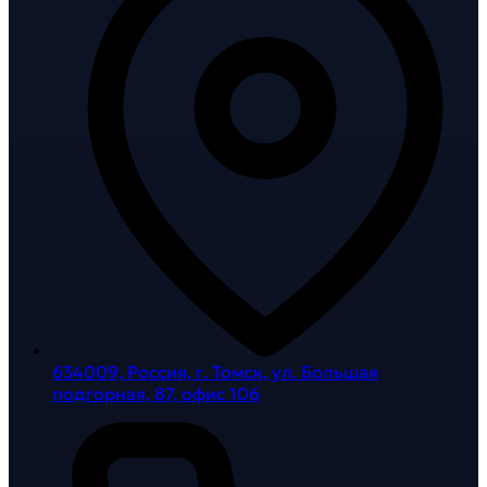
634009, Россия, г. Томск, ул. Большая
подгорная, 87, офис 106